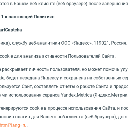
тся в Вашем веб-клиенте (веб-браузере) после завершения 
1 к настоящей Политике
.
artCaptcha
ика), службу веб-аналитики ООО «Яндекс», 119021, Россия, М
 cookie для анализа активности Пользователей Сайта.
не раскрывает личность пользователя, но может помочь ул
e, будет передана Яндексу и сохранена на собственных се
льзуется Сайт, составлять отчеты о работе Сайта и предо
ми использования сервиса Yandex.Metrica (Яндекс.Метрик
генерируются cookie в процессе использования Сайта, и по
ановив плагин для Вашего веб-клиента (веб-браузера), до
.html?lang=ru
.