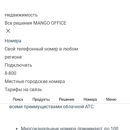
Выгоднее, чем обычный мобильный
Колл-центр
Недвижимость
Подключить
Все решения MANGO OFFICE
Номера
Что такое виртуальный
Свой телефонный номер в любом
мобильный (или DEF) номер?
регионе
Подключить
Это номер, телефонный код которого выглядит
8-800
как у любого мобильного, но работает не через
Местные городские номера
GSM
(
стандарт цифровой сотовой связи второго
Тарифы на связь
поколения), а через ИПТ-телефонию¹ и обладает
Поиск
Продукты
Решения
Номера
Меню
всеми преимуществами облачной АТС:
Многоканальные номера принимают до 100