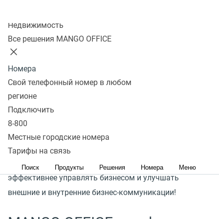
партнёрами
Колл-центр
Недвижимость
Подключить
Все решения MANGO OFFICE
Номера
Более 25 лет на рынке
Свой телефонный номер в любом
регионе
Подключить
8-800
Наша миссия
Местные городские номера
Тарифы на связь
Создавать продукты, которые позволяют
Поиск
Продукты
Решения
Номера
Меню
эффективнее управлять бизнесом и улучшать
внешние и внутренние бизнес-коммуникации!