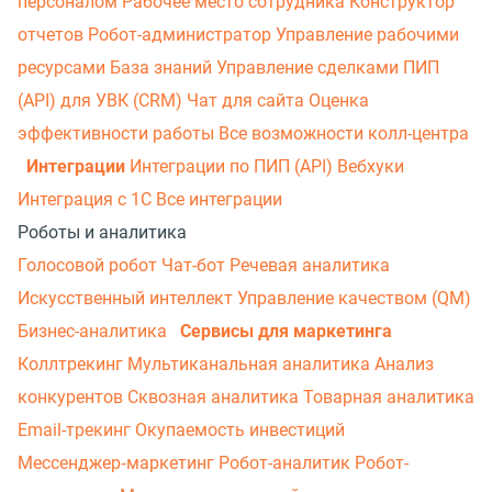
персоналом
Рабочее место сотрудника
Конструктор
отчетов
Робот-администратор
Управление рабочими
ресурсами
База знаний
Управление сделками
ПИП
(API) для УВК (CRM)
Чат для сайта
Оценка
эффективности работы
Все возможности колл-центра
Интеграции
Интеграции по ПИП (API)
Вебхуки
Интеграция с 1С
Все интеграции
Роботы и аналитика
Голосовой робот
Чат-бот
Речевая аналитика
Искусственный интеллект
Управление качеством (QM)
Бизнес-аналитика
Сервисы для маркетинга
Коллтрекинг
Мультиканальная аналитика
Анализ
конкурентов
Сквозная аналитика
Товарная аналитика
Email-трекинг
Окупаемость инвестиций
Мессенджер‑маркетинг
Робот-аналитик
Робот-